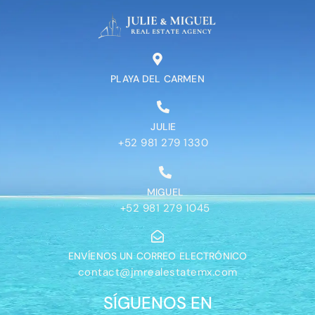
PLAYA DEL CARMEN
JULIE
+52 981 279 1330
MIGUEL
+52 981 279 1045
ENVÍENOS UN CORREO ELECTRÓNICO
contact@jmrealestatemx.com
SÍGUENOS EN