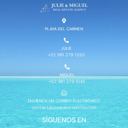
PLAYA DEL CARMEN
JULIE
+52 981 279 1330
MIGUEL
+52 981 279 1045
ENVÍENOS UN CORREO ELECTRÓNICO
contact@jmrealestatemx.com
SÍGUENOS EN